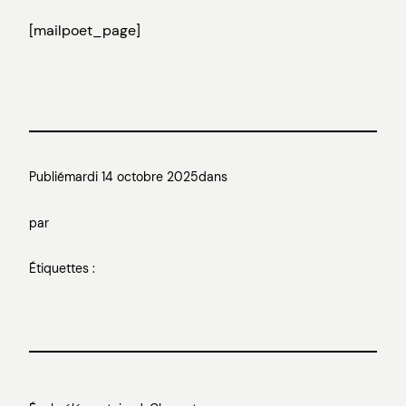
[mailpoet_page]
Publié
mardi 14 octobre 2025
dans
par
Étiquettes :