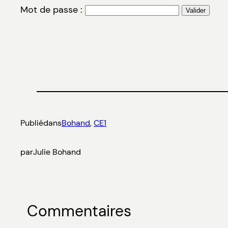
Mot de passe :
Publié
dans
Bohand
, 
CE1
par
Julie Bohand
Commentaires