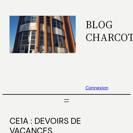
Aller
au
BLOG
contenu
CHARCO
Connexion
CE1A : DEVOIRS DE
VACANCES