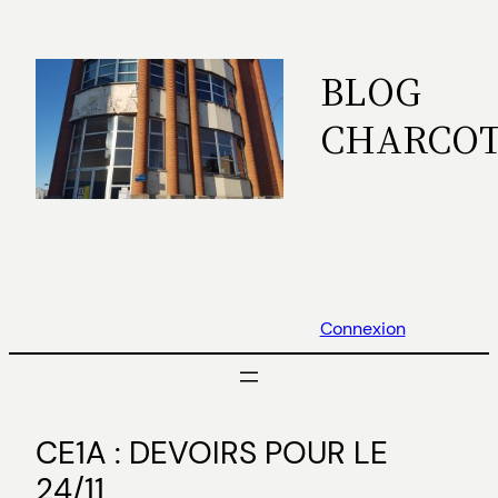
Aller
au
BLOG
contenu
CHARCO
Connexion
CE1A : DEVOIRS POUR LE
24/11