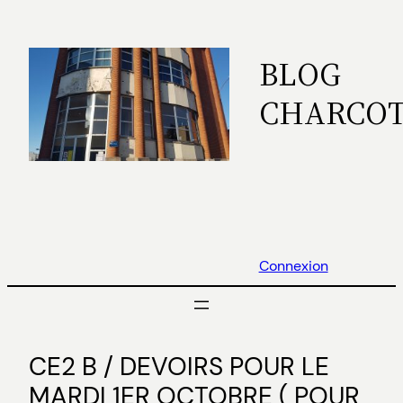
Aller
au
BLOG
contenu
CHARCO
Connexion
CE2 B / DEVOIRS POUR LE
MARDI 1ER OCTOBRE ( POUR