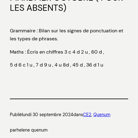
LES ABSENTS)
Grammaire : Bilan sur les signes de ponctuation et
les types de phrases.
Maths : Écris en chiffres 3 c 4 d 2 u , 60 d ,
5 d 6 c 1 u , 7 d 9 u , 4 u 8d , 45 d , 36 d 1 u
Publié
lundi 30 septembre 2024
dans
CE2
, 
Quenum
par
helene quenum