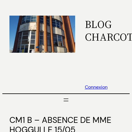
Aller
au
BLOG
contenu
CHARCO
Connexion
CM1 B – ABSENCE DE MME
HOGGUI LE 15/05