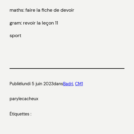
maths: faire la fiche de devoir
gram: revoir la leçon 11
sport
Publié
lundi 5 juin 2023
dans
Badri
, 
CM1
par
ylecacheux
Étiquettes :