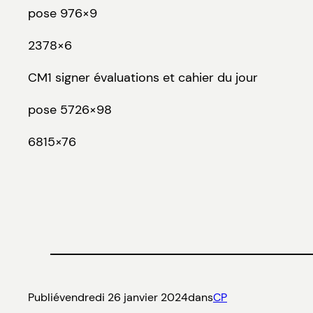
pose 976×9
2378×6
CM1 signer évaluations et cahier du jour
pose 5726×98
6815×76
Publié
vendredi 26 janvier 2024
dans
CP