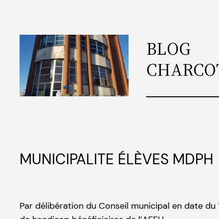
Aller
au
contenu
BLOG
CHARCO
MUNICIPALITE ÉLÈVES MDPH
Par délibération du Conseil municipal en date du 1