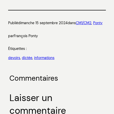
Publié
dimanche 15 septembre 2024
dans
CM1/CM2
, 
Ponty
par
François Ponty
Étiquettes :
devoirs
, 
dictée
, 
informations
Commentaires
Laisser un
commentaire