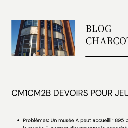
Aller
au
contenu
BLOG
CHARCO
CM1CM2B DEVOIRS POUR JEU
Problèmes: Un musée A peut accueillir 895 p