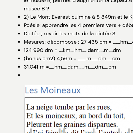
le musée B, permet d’augmenter la capacité
musée B ?
2) Le Mont Everest culmine à 8 849m et le 
Poésie: apprendre les 4 premiers vers + débu
Dictée ; revoir les mots de la dictée 3.
Mesures: décompose : 27 435 cm = …….hm…
124 990 dm = ….km….hm…..dam…..m….dm
(bonus cm2) 4,56m = ……..m…….dm……cm
31,041 m =…..hm…..dam……m……dm…..cm