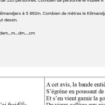
 de 520 personnes. Combien de personne le musée A pe
Kilimandjaro à 5 892m. Combien de mètres le Kilimandj
t dessin.
.dam….m….dm…..cm