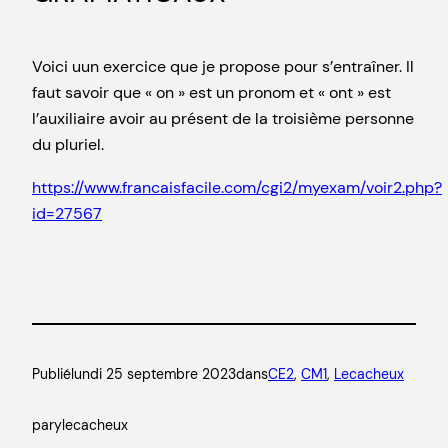
Voici uun exercice que je propose pour s’entraîner. Il
faut savoir que « on » est un pronom et « ont » est
l’auxiliaire avoir au présent de la troisième personne
du pluriel.
https://www.francaisfacile.com/cgi2/myexam/voir2.php?
id=27567
Publié
lundi 25 septembre 2023
dans
CE2
, 
CM1
, 
Lecacheux
par
ylecacheux