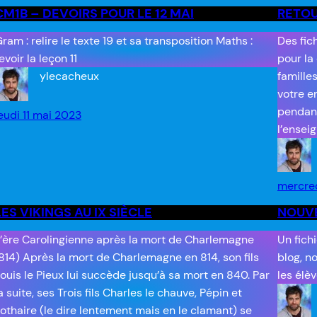
CM1B – DEVOIRS POUR LE 12 MAI
RETOU
ram : relire le texte 19 et sa transposition Maths :
Des fic
evoir la leçon 11
pour la
ylecacheux
famille
votre e
pendant
eudi 11 mai 2023
l’ensei
mercred
LES VIKINGS AU IX SIÈCLE
NOUV
’ère Carolingienne après la mort de Charlemagne
Un fich
814) Après la mort de Charlemagne en 814, son fils
blog, n
ouis le Pieux lui succède jusqu’à sa mort en 840. Par
les élèv
a suite, ses Trois fils Charles le chauve, Pépin et
othaire (le dire lentement mais en le clamant) se