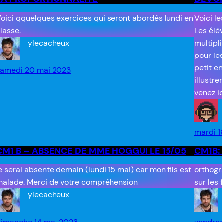
oici qquelques exercices qui seront abordés lundi en
Voici l
lasse.
Les élè
ylecacheux
multipli
pour le
petit e
samedi 20 mai 2023
illustre
venez i
mardi 1
CM1 B – ABSENCE DE MME HOGGUI LE 15/05
CM1B:
e serai absente demain (lundi 15 mai) car mon fils est
orthogr
alade. Merci de votre compréhension
sur les 
ylecacheux
dimanche 14 mai 2023
vendred