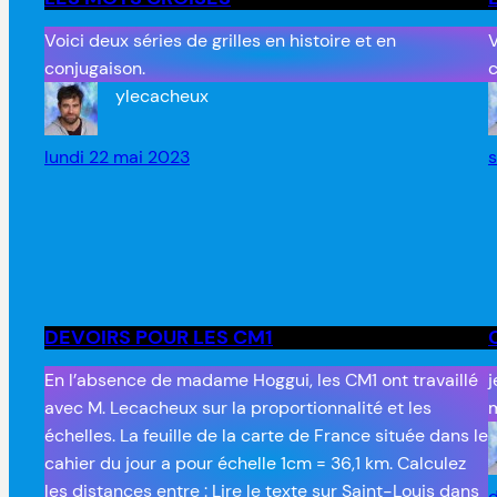
Voici deux séries de grilles en histoire et en
V
conjugaison.
c
ylecacheux
lundi 22 mai 2023
DEVOIRS POUR LES CM1
En l’absence de madame Hoggui, les CM1 ont travaillé
j
avec M. Lecacheux sur la proportionnalité et les
m
échelles. La feuille de la carte de France située dans le
cahier du jour a pour échelle 1cm = 36,1 km. Calculez
les distances entre : Lire le texte sur Saint-Louis dans