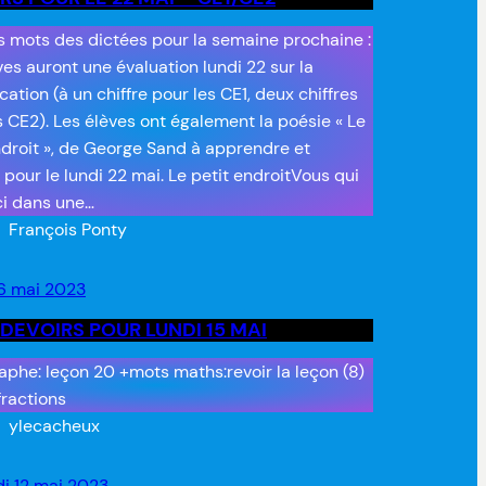
es mots des dictées pour la semaine prochaine :
ves auront une évaluation lundi 22 sur la
cation (à un chiffre pour les CE1, deux chiffres
s CE2). Les élèves ont également la poésie « Le
ndroit », de George Sand à apprendre et
r pour le lundi 22 mai. Le petit endroitVous qui
ci dans une…
François Ponty
6 mai 2023
 DEVOIRS POUR LUNDI 15 MAI
aphe: leçon 20 +mots maths:revoir la leçon (8)
fractions
ylecacheux
i 12 mai 2023