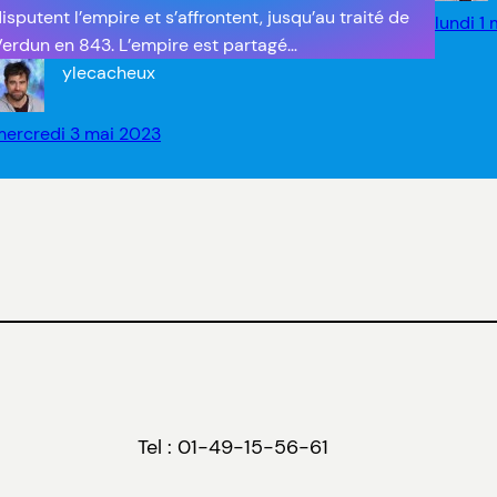
isputent l’empire et s’affrontent, jusqu’au traité de
lundi 1
erdun en 843. L’empire est partagé…
ylecacheux
mercredi 3 mai 2023
Tel : 01-49-15-56-61