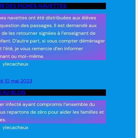
R DES FICHES NAVETTES
hes navettes ont été distribuées aux élèves
 question des passages. Il est demandé aux
s de les retourner signées à l’enseignant de
nfant. D’autre part, si vous compter déménager
 l’été, je vous remercie d’en informer
gnant ou moi-même.
ylecacheux
i 10 mai 2023
EAU BLOG
ier infecté ayant compromis l’ensemble du
ous repartons de zéro pour aider les familles et
es.
ylecacheux