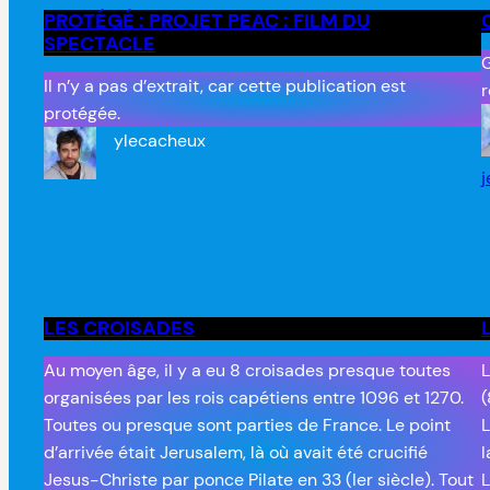
PROTÉGÉ : PROJET PEAC : FILM DU
SPECTACLE
G
Il n’y a pas d’extrait, car cette publication est
r
protégée.
ylecacheux
j
LES CROISADES
Au moyen âge, il y a eu 8 croisades presque toutes
L
organisées par les rois capétiens entre 1096 et 1270.
(
Toutes ou presque sont parties de France. Le point
L
d’arrivée était Jerusalem, là où avait été crucifié
l
Jesus-Christe par ponce Pilate en 33 (Ier siècle). Tout
L