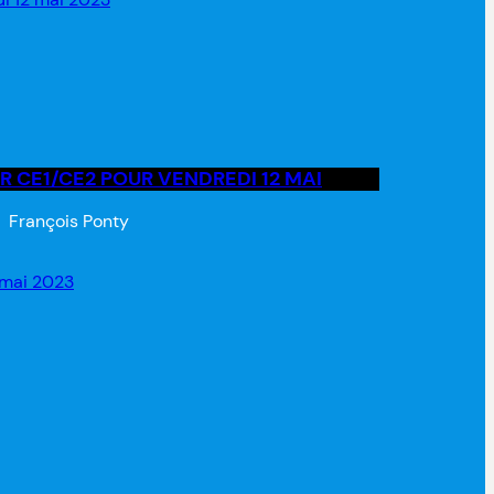
R CE1/CE2 POUR VENDREDI 12 MAI
François Ponty
1 mai 2023