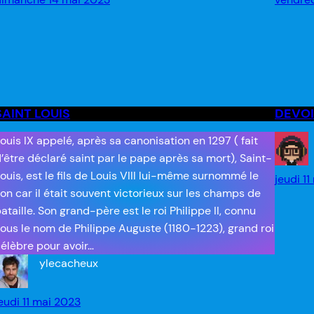
SAINT LOUIS
DEVOI
ouis IX appelé, après sa canonisation en 1297 ( fait
’être déclaré saint par le pape après sa mort), Saint-
ouis, est le fils de Louis VIII lui-même surnommé le
jeudi 1
ion car il était souvent victorieux sur les champs de
ataille. Son grand-père est le roi Philippe II, connu
ous le nom de Philippe Auguste (1180-1223), grand roi
élèbre pour avoir…
ylecacheux
eudi 11 mai 2023