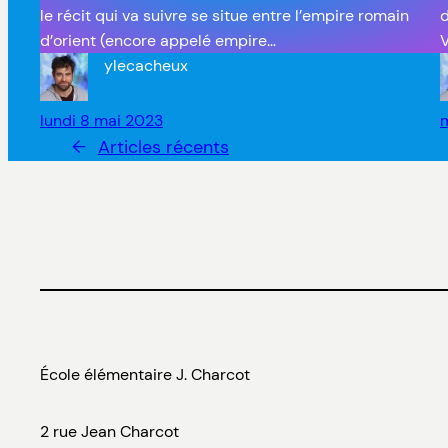
le récit qui va suivre se situe entre l’empire romain
d
d’orient (encore appelé empire…
V
ylecacheux
lundi 8 mai 2023
←
Articles récents
École élémentaire J. Charcot
2 rue Jean Charcot