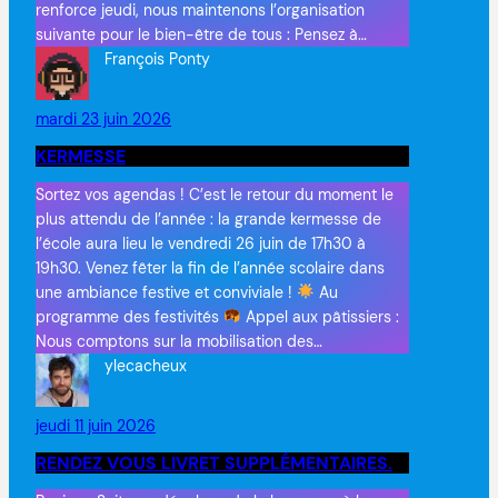
renforce jeudi, nous maintenons l’organisation
suivante pour le bien-être de tous : Pensez à…
François Ponty
mardi 23 juin 2026
KERMESSE
Sortez vos agendas ! C’est le retour du moment le
plus attendu de l’année : la grande kermesse de
l’école aura lieu le vendredi 26 juin de 17h30 à
19h30. Venez fêter la fin de l’année scolaire dans
une ambiance festive et conviviale !
Au
programme des festivités
Appel aux pâtissiers :
Nous comptons sur la mobilisation des…
ylecacheux
jeudi 11 juin 2026
RENDEZ VOUS LIVRET SUPPLÉMENTAIRES.