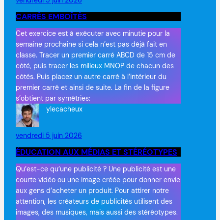
CARRÉS EMBOÎTÉS
Cet exercice est à exécuter avec minutie pour la
semaine prochaine si cela n’est pas déjà fait en
classe. Tracer un premier carré ABCD de 15 cm de
côté, puis tracer les milieux MNOP de chacun des
côtés. Puis placez un autre carré à l’intérieur du
premier carré et ainsi de suite. La fin de la figure
s’obtient par symétries:
ylecacheux
vendredi 5 juin 2026
ÉDUCATION AUX MÉDIAS ET STÉRÉOTYPES
Qu’est-ce qu’une publicité ? Une publicité est une
courte vidéo ou une image créée pour donner envie
aux gens d’acheter un produit. Pour attirer notre
attention, les créateurs de publicités utilisent des
images, des musiques, mais aussi des stéréotypes.