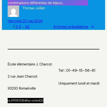
combinaisons différentes de bijoux…
Thomas Jullien
mercredi 20 mai 2026
1
2
3
…
42
Articles précédents
→
École élémentaire J. Charcot
Tel : 01-49-15-56-61
2 rue Jean Charcot
Uniquement lundi et mardi
93230 Romainville