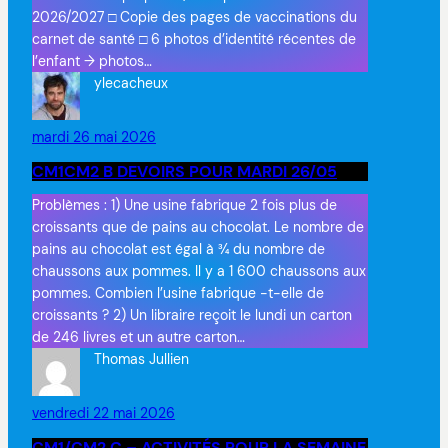
2026/2027 □ Copie des pages de vaccinations du
carnet de santé □ 6 photos d’identité récentes de
l’enfant → photos…
ylecacheux
mardi 26 mai 2026
CM1CM2 B DEVOIRS POUR MARDI 26/05
Problèmes : 1) Une usine fabrique 2 fois plus de
croissants que de pains au chocolat. Le nombre de
pains au chocolat est égal à ¾ du nombre de
chaussons aux pommes. Il y a 1 600 chaussons aux
pommes. Combien l’usine fabrique -t-elle de
croissants ? 2) Un libraire reçoit le lundi un carton
de 246 livres et un autre carton…
Thomas Jullien
vendredi 22 mai 2026
CM1/CM2 C – ACTIVITÉS POUR LA SEMAINE