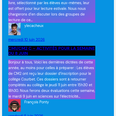
livre, sélectionné par les élèves eux-mêmes, leur
est offert pour leur lecture estivale. Nous nous
chargerons d’en discuter lors des groupes de
lecture de ce…
ylecacheux
mercredi 10 juin 2026
CM1/CM2 C – ACTIVITÉS POUR LA SEMAINE
DU 8 JUIN
Bonjour à tous, Voici les dernières dictées de cette
année, au moins pour celles à préparer : Les élèves
de CM2 ont reçu leur dossier d’inscription pour le
collège Courbet. Ces dossiers sont à retourner
complétés au collège le jeudi 11 juin entre 15h30 et
18h30. Nous ferons deux évaluations cette semaine,
le mardi 9 juin en sciences sur l’électricité…
François Ponty
vendredi 5 juin 2026