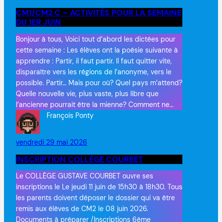
CM1/CM2 C – ACTIVITÉS POUR LA SEMAINE
DU 1ER JUIN
Bonjour à tous, Voici tout d’abord les dictées pour
cette semaine : Les élèves ont la poésie suivante à
apprendre : Partir, il faut partir. Il faut quitter vite,
disparaître vers les régions de l’anonyme, vers le
possible. Partir… Mais pour où? Quel pays m’attend?
Quelle nouvelle vie, plus vaste, plus libre que
l’ancienne pourrait être la mienne? Comment ne…
François Ponty
vendredi 29 mai 2026
INSCRIPTION COLLÈGE COURBET
Le COLLÈGE GUSTAVE COURBET ouvre ses
inscriptions le Le jeudi 11 juin de 15h30 à 18h30. Tous
les parents doivent déposer le dossier qui va être
remis aux élèves de CM2 le 08 juin 2026.
Documents à préparer /Inscriptions 6ème