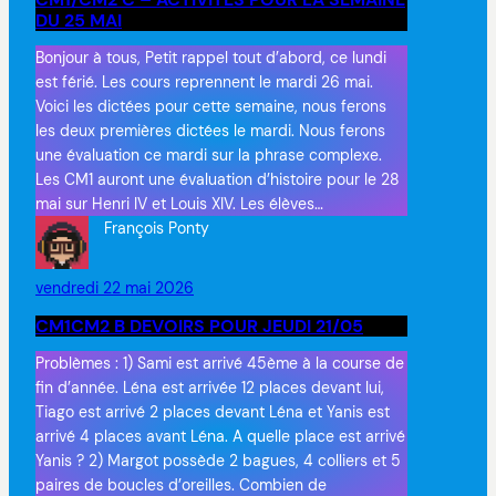
DU 25 MAI
Bonjour à tous, Petit rappel tout d’abord, ce lundi
est férié. Les cours reprennent le mardi 26 mai.
Voici les dictées pour cette semaine, nous ferons
les deux premières dictées le mardi. Nous ferons
une évaluation ce mardi sur la phrase complexe.
Les CM1 auront une évaluation d’histoire pour le 28
mai sur Henri IV et Louis XIV. Les élèves…
François Ponty
vendredi 22 mai 2026
CM1CM2 B DEVOIRS POUR JEUDI 21/05
Problèmes : 1) Sami est arrivé 45ème à la course de
fin d’année. Léna est arrivée 12 places devant lui,
Tiago est arrivé 2 places devant Léna et Yanis est
arrivé 4 places avant Léna. A quelle place est arrivé
Yanis ? 2) Margot possède 2 bagues, 4 colliers et 5
paires de boucles d’oreilles. Combien de