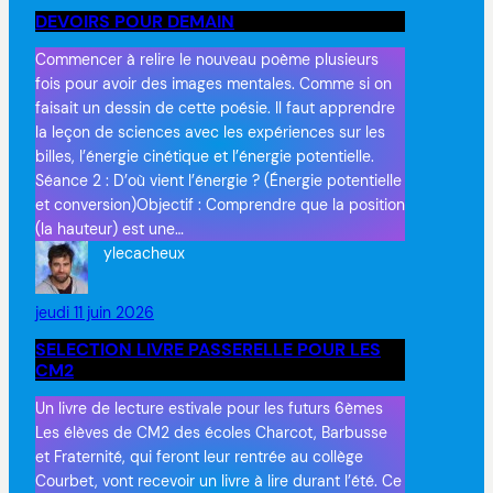
DEVOIRS POUR DEMAIN
Commencer à relire le nouveau poème plusieurs
fois pour avoir des images mentales. Comme si on
faisait un dessin de cette poésie. Il faut apprendre
la leçon de sciences avec les expériences sur les
billes, l’énergie cinétique et l’énergie potentielle.
Séance 2 : D’où vient l’énergie ? (Énergie potentielle
et conversion)Objectif : Comprendre que la position
(la hauteur) est une…
ylecacheux
jeudi 11 juin 2026
SELECTION LIVRE PASSERELLE POUR LES
CM2
Un livre de lecture estivale pour les futurs 6èmes
Les élèves de CM2 des écoles Charcot, Barbusse
et Fraternité, qui feront leur rentrée au collège
Courbet, vont recevoir un livre à lire durant l’été. Ce