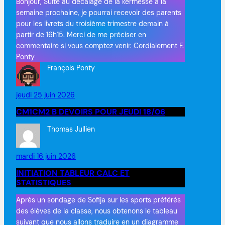
Bonjour, Suite au décalage de la kermesse à la
semaine prochaine, je pourrai recevoir des parents
pour les livrets du troisième trimestre demain à
partir de 16h15. Merci de me préciser en
commentaire si vous comptez venir. Cordialement F.
Ponty
François Ponty
jeudi 25 juin 2026
CM1CM2 B DEVOIRS POUR JEUDI 18/06
Thomas Jullien
mardi 16 juin 2026
INITIATION TABLEUR CALC ET
STATISTIQUES
Après un sondage de Sofija sur les sports préférés
des élèves de la classe, nous obtenons le tableau
suivant que nous allons traduire en un diagramme