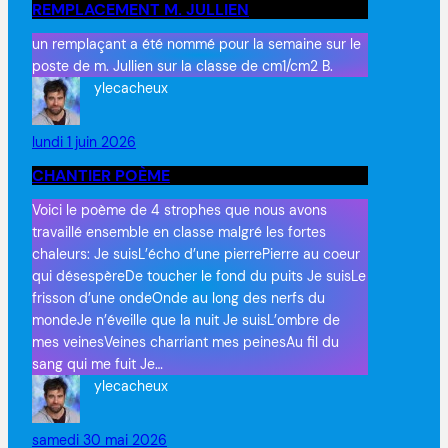
REMPLACEMENT M. JULLIEN
un remplaçant a été nommé pour la semaine sur le
poste de m. Jullien sur la classe de cm1/cm2 B.
ylecacheux
lundi 1 juin 2026
CHANTIER POÈME
Voici le poème de 4 strophes que nous avons
travaillé ensemble en classe malgré les fortes
chaleurs: Je suisL’écho d’une pierrePierre au coeur
qui désespèreDe toucher le fond du puits Je suisLe
frisson d’une ondeOnde au long des nerfs du
mondeJe n’éveille que la nuit Je suisL’ombre de
mes veinesVeines charriant mes peinesAu fil du
sang qui me fuit Je…
ylecacheux
samedi 30 mai 2026