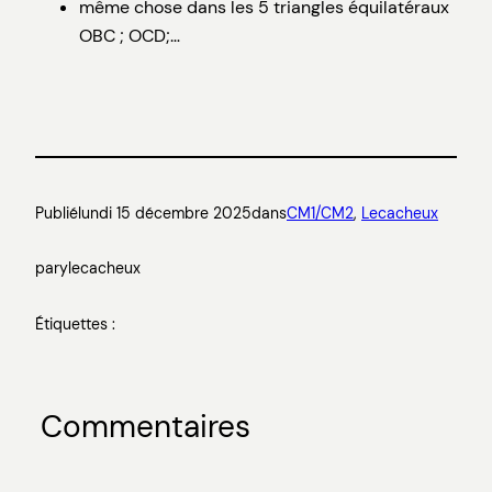
même chose dans les 5 triangles équilatéraux
OBC ; OCD;…
Publié
lundi 15 décembre 2025
dans
CM1/CM2
, 
Lecacheux
par
ylecacheux
Étiquettes :
Commentaires