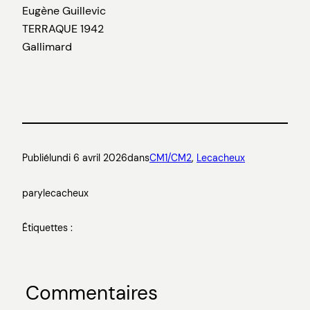
Eugène Guillevic
TERRAQUE 1942
Gallimard
Publié
lundi 6 avril 2026
dans
CM1/CM2
, 
Lecacheux
par
ylecacheux
Étiquettes :
Commentaires